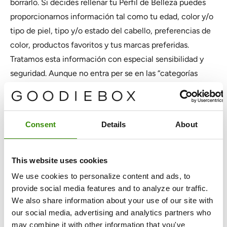
borrarlo. Si decides rellenar tu Perfil de Belleza puedes
proporcionarnos información tal como tu edad, color y/o
tipo de piel, tipo y/o estado del cabello, preferencias de
color, productos favoritos y tus marcas preferidas.
Tratamos esta información con especial sensibilidad y
seguridad. Aunque no entra per se en las “categorías
especiales” de datos (según la definición del GDPR y tras
una evaluación exhaustiva), creemos que cierta
información requiere un cuidado especial. Finalidad:
Consent
Details
About
conocer mejor a nuestros miembros y clientes, y
mantener nuestros Servicios al mejor nivel posible. De
hecho, siempre nos esforzamos por conocer mejor a
This website uses cookies
nuestros miembros y clientes para poder entregarles los
We use cookies to personalize content and ads, to
mejores productos y experiencias. Podemos utilizar tus
provide social media features and to analyze our traffic.
datos para personalizar tu experiencia en nuestro(s)
We also share information about your use of our site with
our social media, advertising and analytics partners who
sitio(s) web y, en ocasiones, para personalizar los
may combine it with other information that you've