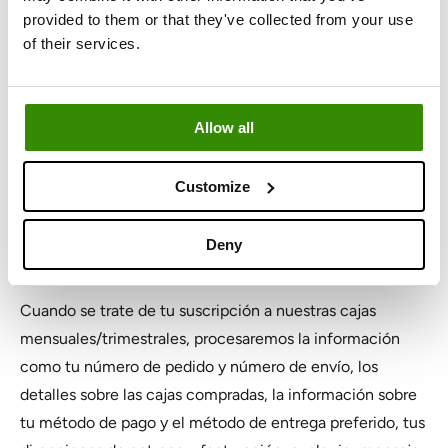
productos que te ofrecemos, de modo que sean más
provided to them or that they've collected from your use
interesantes y relevantes para ti. O podemos
of their services.
simplemente agrupar la información y comprender mejor
las tendencias. Fundamentos jurídicos: Interés legítimo
(artículo 6 (1) (f) GDPR) / Consentimiento (artículo 9 (2)
Allow all
(a) GDPR) cuando pensamos que alguna información
requiere un cuidado extra aunque no entre en la
Customize
definición de “categorías especiales de datos”.
2.5. Tras tu suscripción a Goodiebox o
Deny
tus compras en línea
Cuando se trate de tu suscripción a nuestras cajas
mensuales/trimestrales, procesaremos la información
como tu número de pedido y número de envío, los
detalles sobre las cajas compradas, la información sobre
tu método de pago y el método de entrega preferido, tus